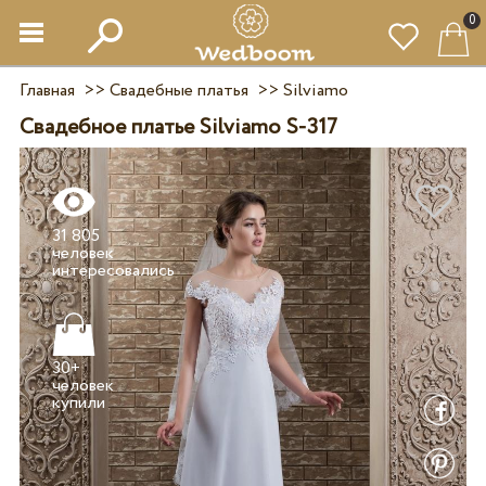
0
Главная
>>
Свадебные платья
>>
Silviamo
Свадебное платье Silviamo S-317
31 805
человек
30+
человек