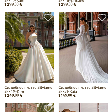
S-747-Karli
S-748-Kristine
1 299.
€
1 299.
€
00
00
Свадебное платье Silviamo
Свадебное платье Silviamo
S-749-Kim
S-751-Kaia
1 249.
€
1 149.
€
00
00