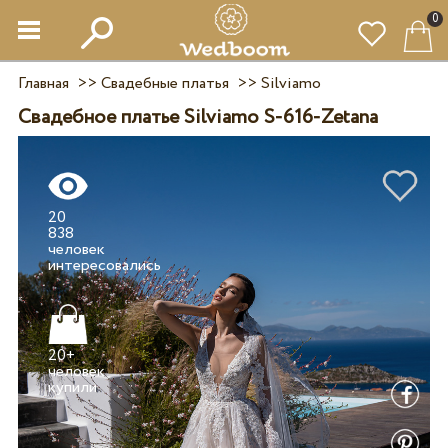
0
Главная
>>
Свадебные платья
>>
Silviamo
Свадебное платье Silviamo S-616-Zetana
20
838
человек
20+
человек