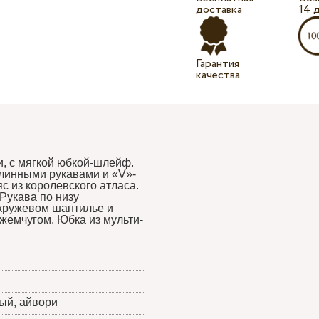
доставка
14 
Гарантия
качества
и, с мягкой юбкой-шлейф.
 длинными рукавами и «V»-
с из королевского атласа.
Рукава по низу
 кружевом шантилье и
жемчугом. Юбка из мульти-
ый, айвори