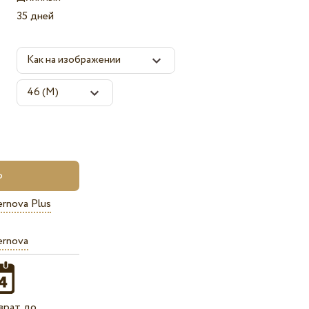
35 дней
rnova Plus
ernova
врат до