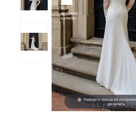
30+
человек
Наведите курсор на изображе
увеличить