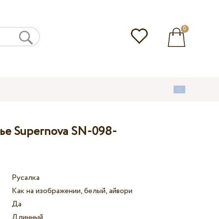
0
ье Supernova SN-098-
Русалка
Как на изображении, белый, айвори
Да
Длинный