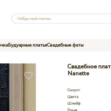
чка
Будуарные платья
Свадебные фаты
Свадебное плат
Nanette
Силуэт
Цвета
Шлейф
Рукав