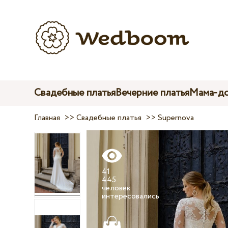
Свадебные платья
Вечерние платья
Мама-до
Главная
>>
Свадебные платья
>>
Supernova
41
445
человек