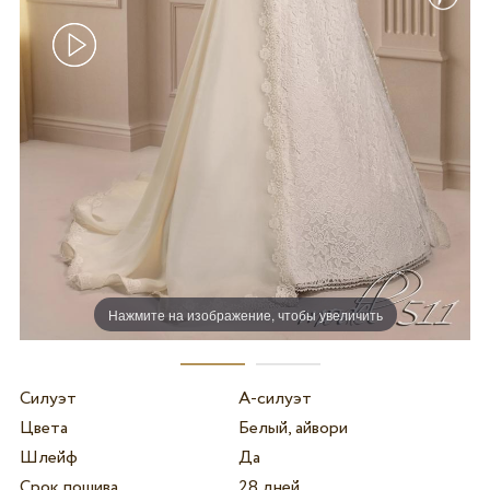
Нажмите на изображение, чтобы увеличить
Силуэт
А-силуэт
Цвета
Белый, айвори
Шлейф
Да
Срок пошива
28 дней