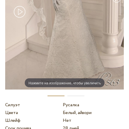
Нажмите на изображение, чтобы увеличить
Силуэт
Русалка
Цвета
Белый, айвори
Шлейф
Нет
Срок пошива
28 дней