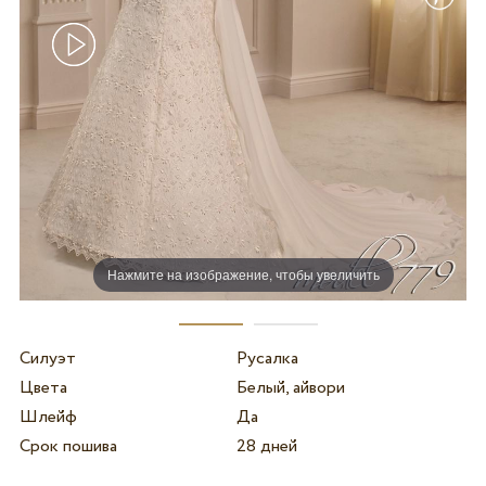
Нажмите на изображение, чтобы увеличить
Силуэт
Русалка
Цвета
Белый, айвори
Шлейф
Да
Срок пошива
28 дней