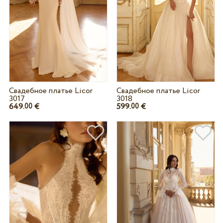
Свадебное платье Licor
Свадебное платье Licor
3017
3018
649.
€
599.
€
00
00