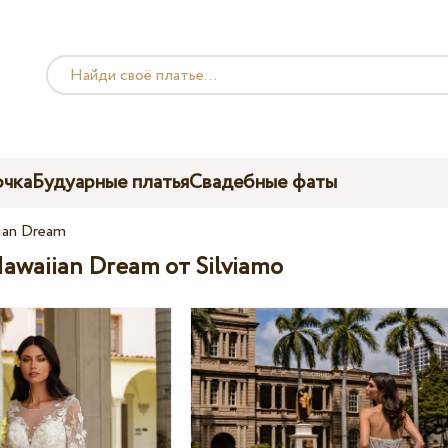
чка
Будуарные платья
Свадебные фаты
ian Dream
awaiian Dream от Silviamo