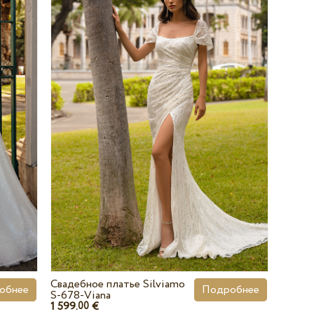
Свадебное платье Silviamo
обнее
Подробнее
S-678-Viana
1 599.
€
00