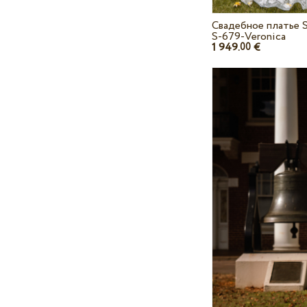
Свадебное платье S
S-679-Veronica
1 949.
€
00