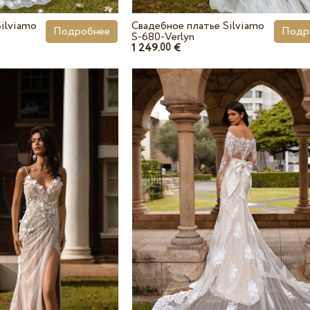
ilviamo
Свадебное платье Silviamo
Подробнее
Подр
S-680-Verlyn
1 249.
€
00