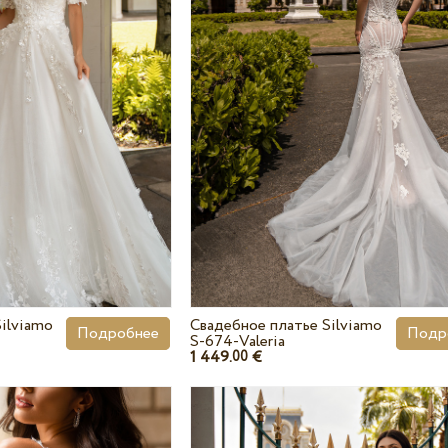
ilviamo
Свадебное платье Silviamo
Подробнее
Подр
S-674-Valeria
1 449.
€
00