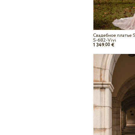
Свадебное платье S
S-682-Vivi
1 349.
€
00