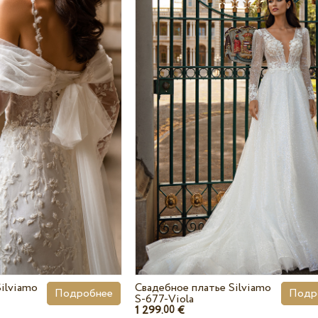
ilviamo
Свадебное платье Silviamo
Подробнее
Подр
S-677-Viola
1 299.
€
00