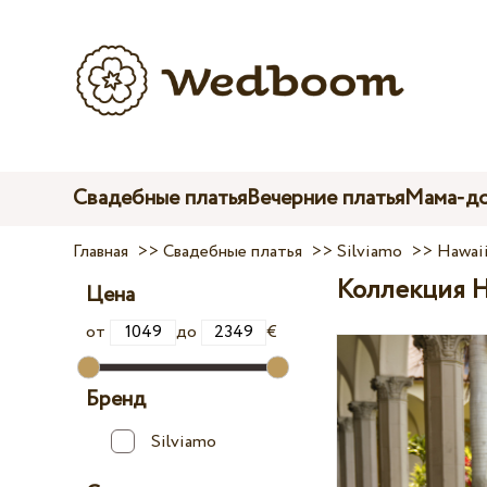
Свадебные платья
Вечерние платья
Мама-до
Главная
>>
Свадебные платья
>>
Silviamo
>>
Hawai
Коллекция H
Цена
от
до
€
Бренд
Silviamo