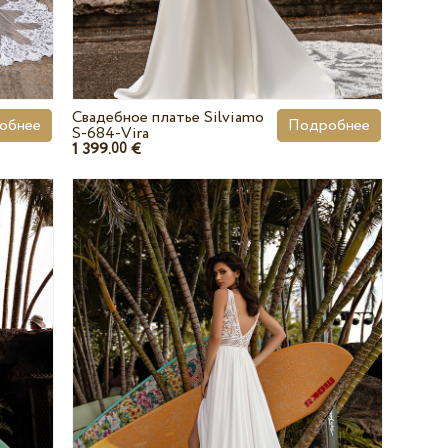
Свадебное платье Silviamo
обнее
Подробнее
S-684-Vira
1 399.
€
00