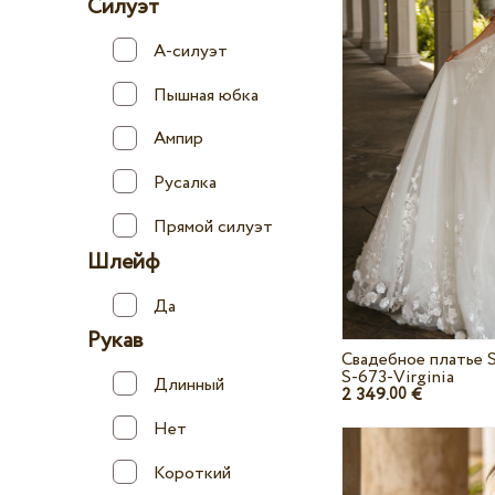
Силуэт
А-силуэт
Пышная юбка
Ампир
Русалка
Прямой силуэт
Шлейф
Да
Рукав
Свадебное платье S
S-673-Virginia
Длинный
2 349.
€
00
Нет
Короткий