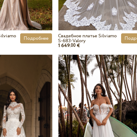
ilviamo
Свадебное платье Silviamo
Подробнее
Подр
S-683-Valory
1 649.
€
00