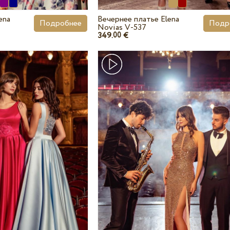
ena
Вечернее платье Elena
Подробнее
Подр
Novias V-537
349.
€
00