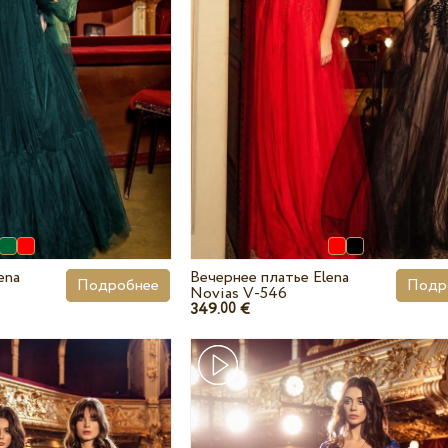
ena
Вечернее платье Elena
Подробнее
Подр
Novias V-546
349.
€
00