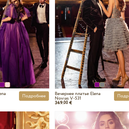
ena
Вечернее платье Elena
Подробнее
Подр
Novias V-531
349.
€
00