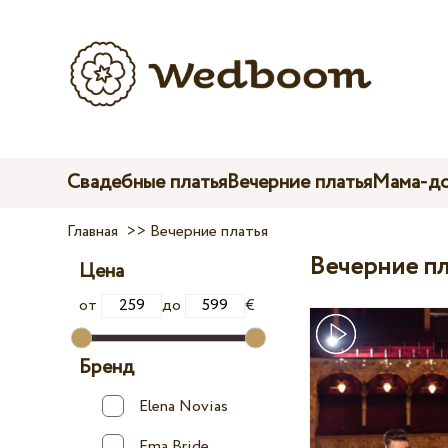
Свадебные платья
Вечерние платья
Мама-до
Главная
>>
Вечерние платья
Вечерние пл
Цена
от
до
€
Бренд
Elena Novias
Ema Bride