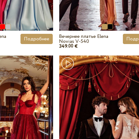
ena
Вечернее платье Elena
Подробнее
Подр
Novias V-540
349.
€
00