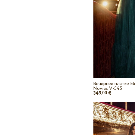
Вечернее платье El
Novias V-545
349.
€
00