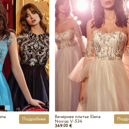
ena
Вечернее платье Elena
Подробнее
Подр
Novias V-534
349.
€
00