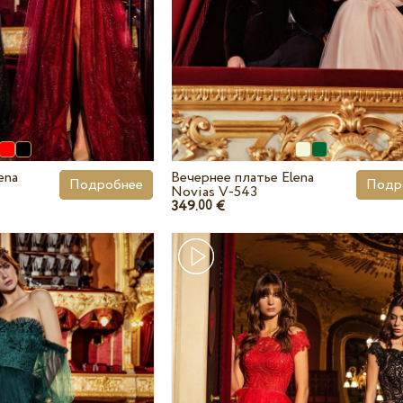
ena
Вечернее платье Elena
Подробнее
Подр
Novias V-543
349.
€
00