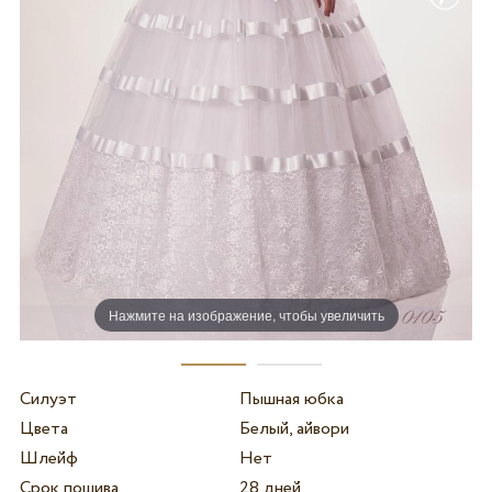
Нажмите на изображение, чтобы увеличить
Силуэт
Пышная юбка
Цвета
Белый, айвори
Шлейф
Нет
Срок пошива
28 дней