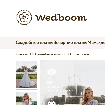
Свадебные платья
Вечерние платья
Мама-до
Главная
>>
Свадебные платья
>>
Ema Bride
39
987
человек