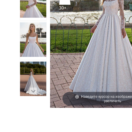
30+
человек
Наведите курсор на изображе
увеличить