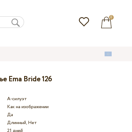
0
ье Ema Bride 126
А-силуэт
Как на изображении
Да
Длинный, Нет
21 дней