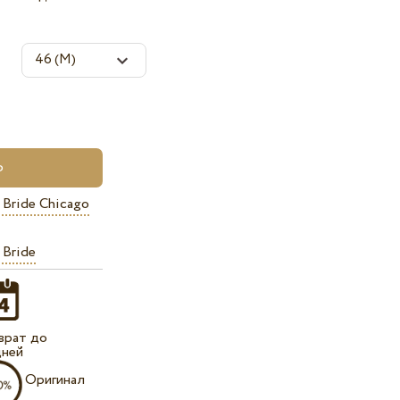
 Bride Chicago
 Bride
врат до
дней
Оригинал