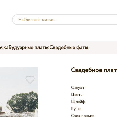
чка
Будуарные платья
Свадебные фаты
Свадебное плат
Силуэт
Цвета
Шлейф
Рукав
Срок пошива