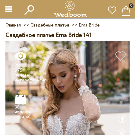
0
Главная
>>
Свадебные платья
>>
Ema Bride
Свадебное платье Ema Bride 141
28
075
человек
30+
человек