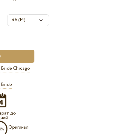
 Bride Chicago
 Bride
врат до
дней
Оригинал