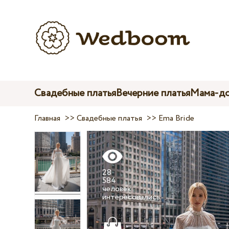
Свадебные платья
Вечерние платья
Мама-до
Главная
>>
Свадебные платья
>>
Ema Bride
28
584
человек