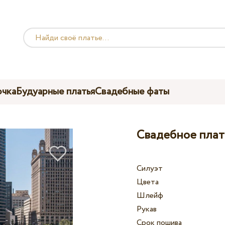
чка
Будуарные платья
Свадебные фаты
Свадебное плат
Силуэт
Цвета
Шлейф
Рукав
Срок пошива