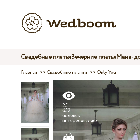
Свадебные платья
Вечерние платья
Мама-до
Главная
>>
Свадебные платья
>>
Only You
25
652
человек