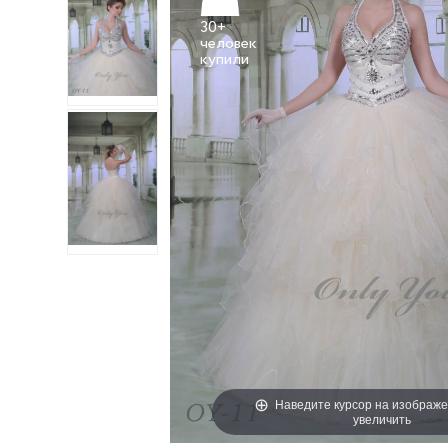
30+
человек
Наведите курсор на изображе
увеличить