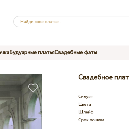
чка
Будуарные платья
Свадебные фаты
Свадебное плать
Силуэт
Цвета
Шлейф
Срок пошива