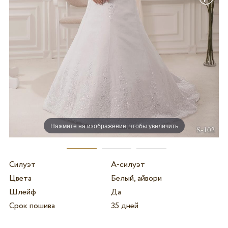
Нажмите на изображение, чтобы увеличить
Силуэт
А-силуэт
Цвета
Белый, айвори
Шлейф
Да
Срок пошива
35 дней