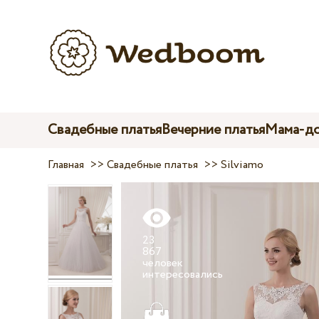
Свадебные платья
Вечерние платья
Мама-до
Главная
>>
Свадебные платья
>>
Silviamo
23
867
человек