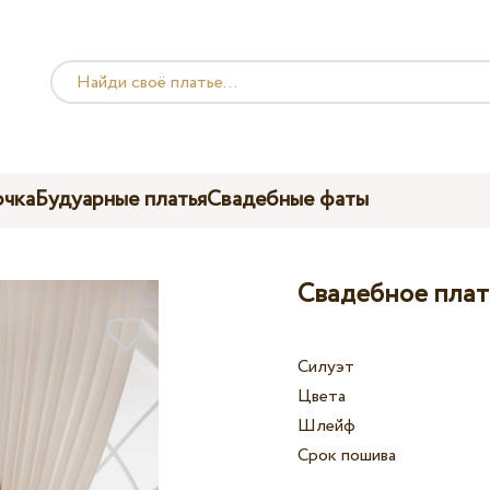
чка
Будуарные платья
Свадебные фаты
Свадебное плать
Силуэт
Цвета
Шлейф
Срок пошива