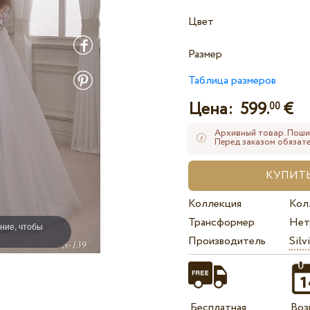
Цвет
Размер
Таблица размеров
Цена:
599.
€
00
Архивный товар. Поши
Перед заказом обязате
Коллекция
Кол
Трансформер
Нет
ние, чтобы
Производитель
Silv
Бесплатная
Воз