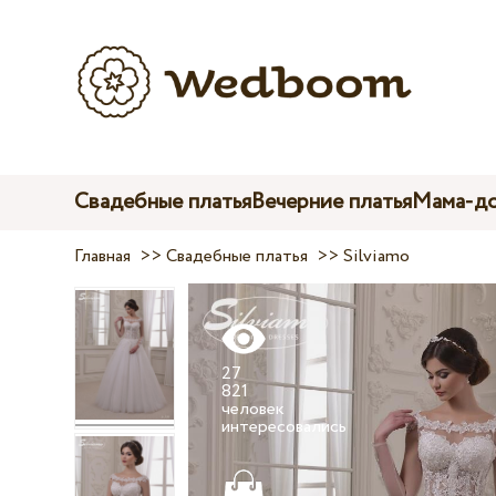
Свадебные платья
Вечерние платья
Мама-до
Главная
>>
Свадебные платья
>>
Silviamo
27
821
человек