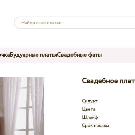
чка
Будуарные платья
Свадебные фаты
Свадебное плать
Силуэт
Цвета
Шлейф
Срок пошива