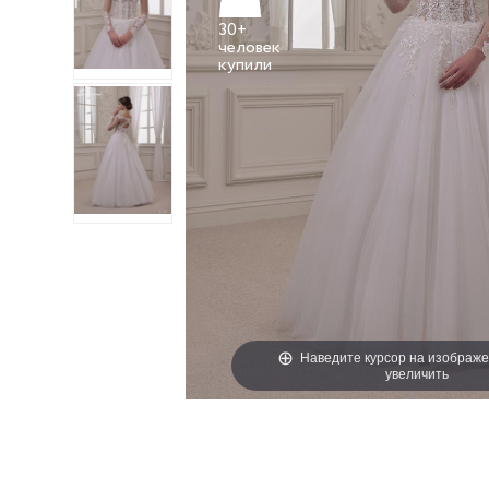
30+
человек
Наведите курсор на изображе
увеличить