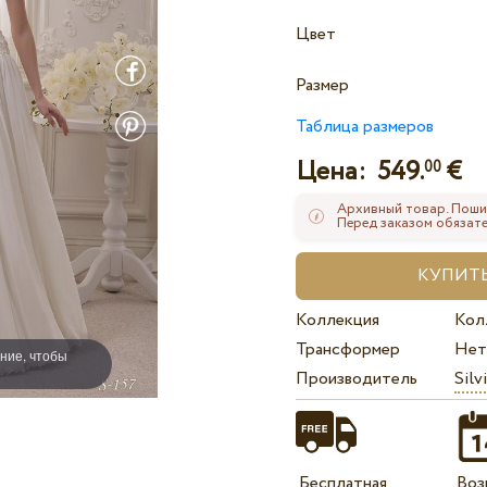
Цвет
Размер
Таблица размеров
Цена:
549.
€
00
Архивный товар. Поши
Перед заказом обязате
Коллекция
Кол
Трансформер
Нет
ние, чтобы
Производитель
Silv
Бесплатная
Воз