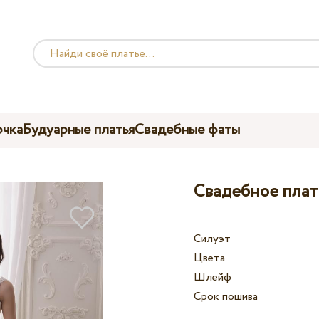
чка
Будуарные платья
Свадебные фаты
Свадебное плать
Силуэт
Цвета
Шлейф
Срок пошива