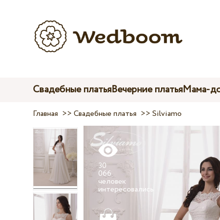
Свадебные платья
Вечерние платья
Мама-до
Главная
>>
Свадебные платья
>>
Silviamo
30
066
человек