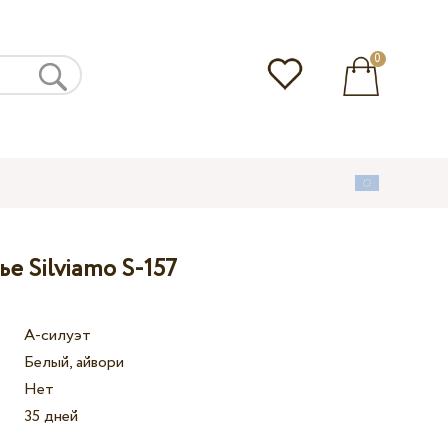
0
е Silviamo S-157
А-силуэт
Белый, айвори
Нет
35 дней