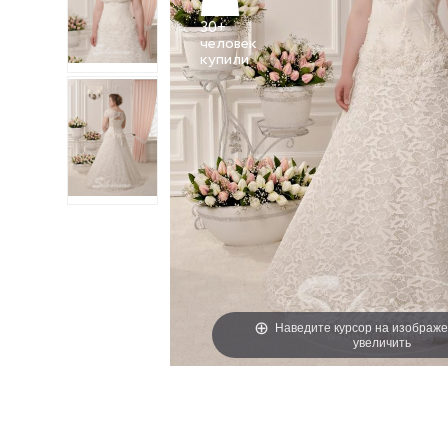
30+
человек
Наведите курсор на изображе
увеличить