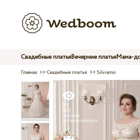
Свадебные платья
Вечерние платья
Мама-до
Главная
>>
Свадебные платья
>>
Silviamo
29
858
человек