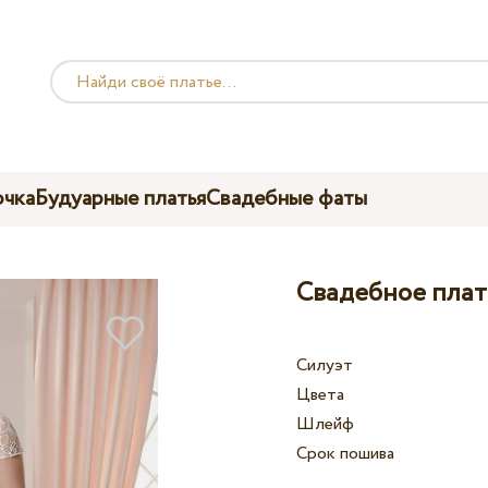
чка
Будуарные платья
Свадебные фаты
Свадебное плать
Силуэт
Цвета
Шлейф
Срок пошива