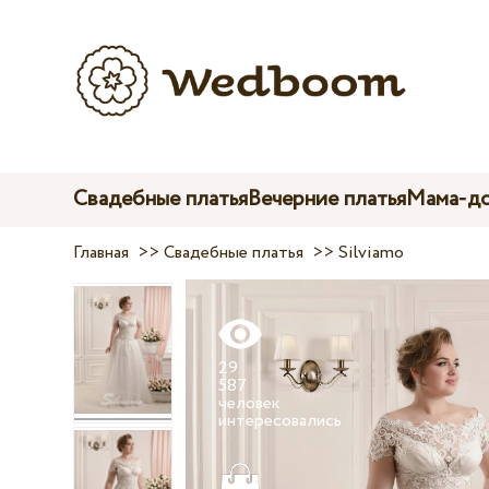
Свадебные платья
Вечерние платья
Мама-до
Главная
>>
Свадебные платья
>>
Silviamo
29
587
человек