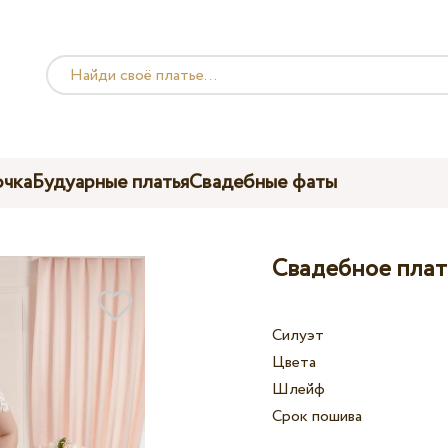
чка
Будуарные платья
Свадебные фаты
Свадебное плать
Силуэт
Цвета
Шлейф
Срок пошива