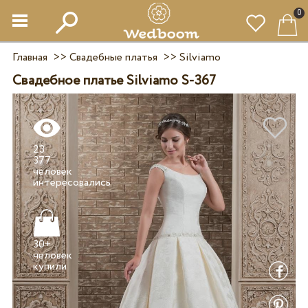
0
Главная
>>
Свадебные платья
>>
Silviamo
Свадебное платье Silviamo S-367
23
377
человек
30+
человек