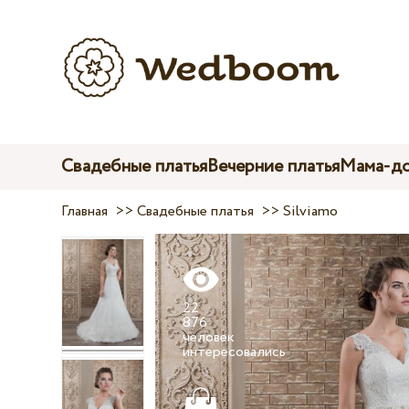
Свадебные платья
Вечерние платья
Мама-до
Главная
>>
Свадебные платья
>>
Silviamo
22
876
человек