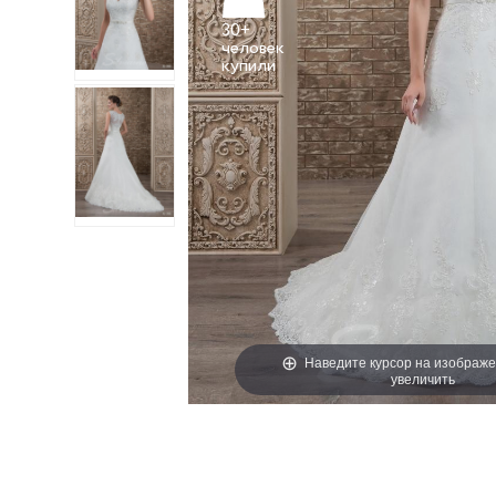
30+
человек
Наведите курсор на изображе
увеличить