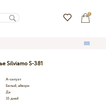
0
е Silviamo S-381
А-силуэт
Белый, айвори
Да
35 дней