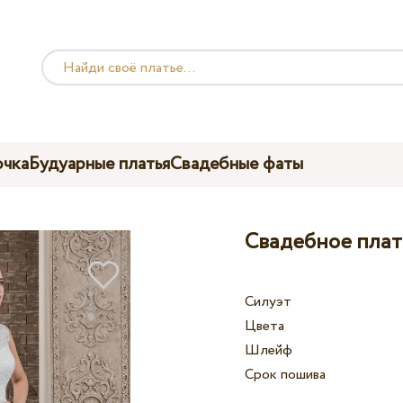
чка
Будуарные платья
Свадебные фаты
Свадебное плать
Силуэт
Цвета
Шлейф
Срок пошива