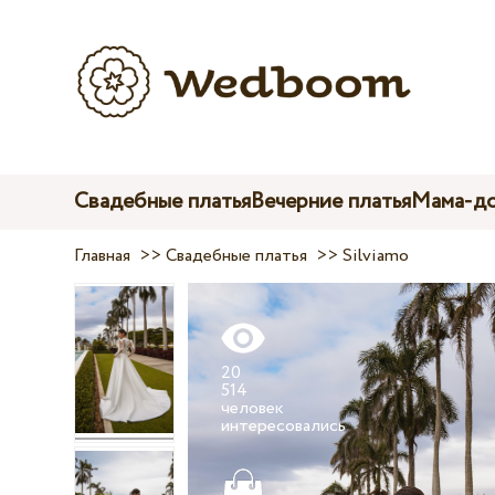
Свадебные платья
Вечерние платья
Мама-до
Главная
>>
Свадебные платья
>>
Silviamo
20
514
человек