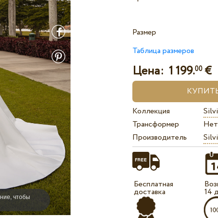
Размер
Таблица размеров
Цена:
1 199.
€
00
Коллекция
Silv
Трансформер
Нет
Производитель
Silv
Бесплатная
Воз
доставка
14 
ние, чтобы