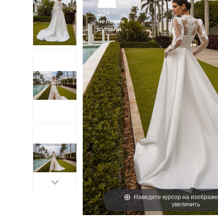
20+
человек
Наведите курсор на изображе
увеличить