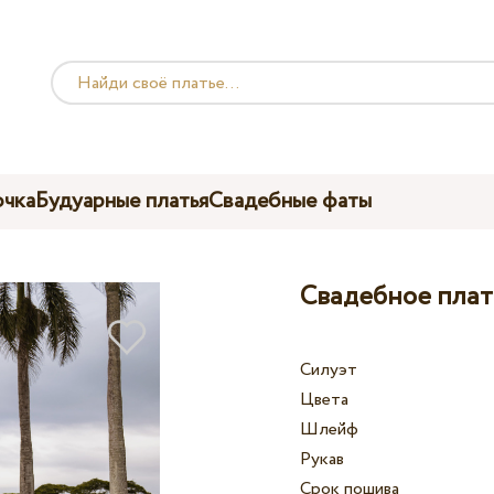
чка
Будуарные платья
Свадебные фаты
Свадебное плать
Силуэт
Цвета
Шлейф
Рукав
Срок пошива