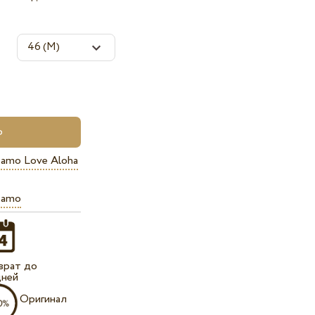
iamo Love Aloha
iamo
врат до
дней
Оригинал