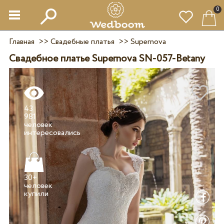
0
Главная
>>
Свадебные платья
>>
Supernova
Свадебное платье Supernova SN-057-Betany
43
981
человек
30+
человек