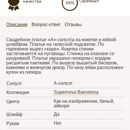
Оригинал
качества
Описание
Вопрос-ответ
Отзывы
Cвадебное платье «А»-силуэта на кокетке и юбкой-
шлейфом. Платье на телесной подсветке. По
горловине вырез «каре». Кокетка спинки
застегивается на пуговицы. Спинка на клапане со
шнуровкой. Платье украшено гипюром с кордом
расшитым паетками. По вырезу вышитый бисером,
камнями и жемчугом декор. По низу юбки расположен
купон из гипюра.
А-силуэт
Силуэт
Supernova Barcelona
Коллекция
Как на изображении, белый,
Цвета
айвори
Да
Шлейф
Нет
Рукав