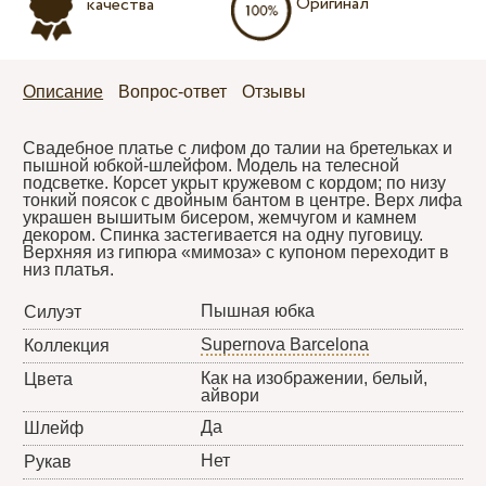
Оригинал
качества
Описание
Вопрос-ответ
Отзывы
Cвадебное платье с лифом до талии на бретельках и
пышной юбкой-шлейфом. Модель на телесной
подсветке. Корсет укрыт кружевом с кордом; по низу
тонкий поясок с двойным бантом в центре. Верх лифа
украшен вышитым бисером, жемчугом и камнем
декором. Спинка застегивается на одну пуговицу.
Верхняя из гипюра «мимоза» с купоном переходит в
низ платья.
Пышная юбка
Силуэт
Supernova Barcelona
Коллекция
Как на изображении, белый,
Цвета
айвори
Да
Шлейф
Нет
Рукав