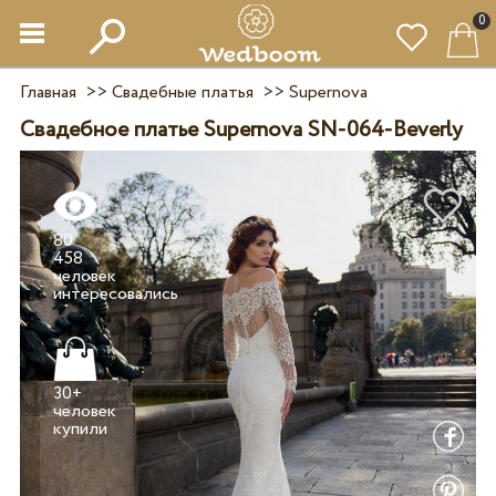
0
Главная
>>
Свадебные платья
>>
Supernova
Свадебное платье Supernova SN-064-Beverly
80
458
человек
30+
человек