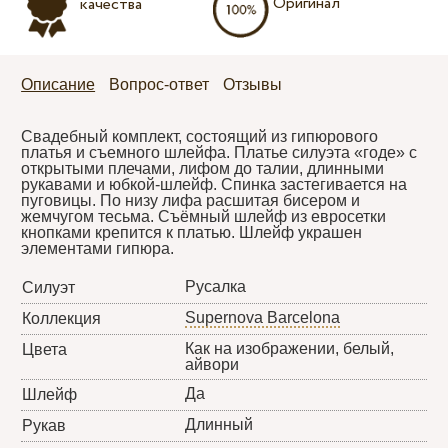
Оригинал
качества
Описание
Вопрос-ответ
Отзывы
Свадебный комплект, состоящий из гипюрового
платья и съемного шлейфа. Платье силуэта «годе» с
открытыми плечами, лифом до талии, длинными
рукавами и юбкой-шлейф. Спинка застегивается на
пуговицы. По низу лифа расшитая бисером и
жемчугом тесьма. Съёмный шлейф из евросетки
кнопками крепится к платью. Шлейф украшен
элементами гипюра.
Русалка
Силуэт
Supernova Barcelona
Коллекция
Как на изображении, белый,
Цвета
айвори
Да
Шлейф
Длинный
Рукав