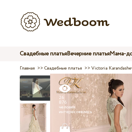
Свадебные платья
Вечерние платья
Мама-до
Главная
>>
Свадебные платья
>>
Victoria Karandashe
26
876
человек