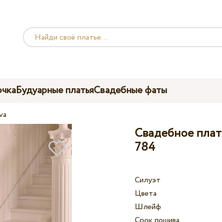
чка
Будуарные платья
Свадебные фаты
va
Свадебное плать
784
Силуэт
Цвета
Шлейф
Срок пошива