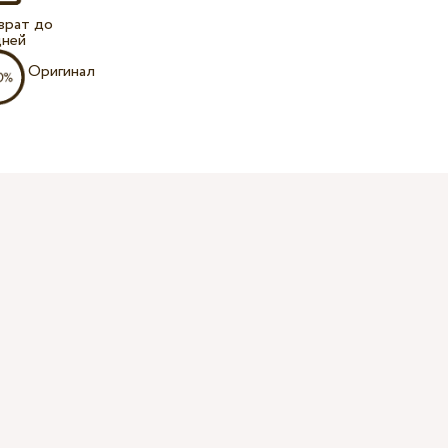
врат до
дней
Оригинал