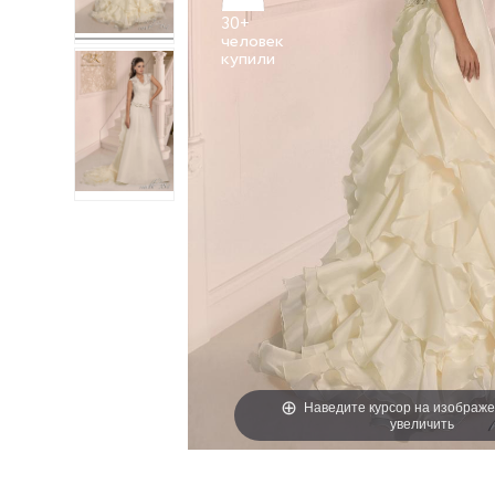
30+
человек
Наведите курсор на изображе
увеличить