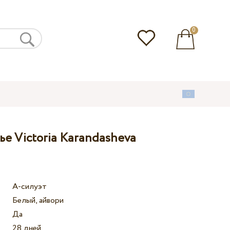
0
е Victoria Karandasheva
А-силуэт
Белый, айвори
Да
28 дней