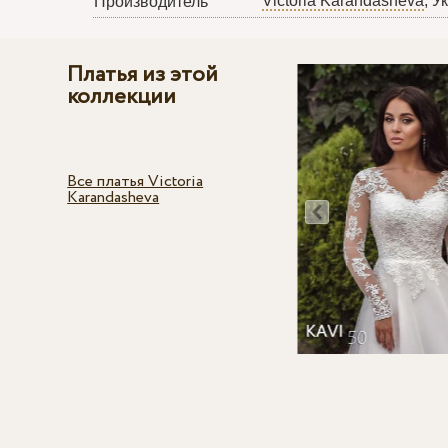
Victoria Karandasheva
, У
Производитель
Платья из этой
коллекции
Все платья Victoria
Karandasheva