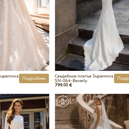
Supernova
Свадебное платье Supernova
Подробнее
Подр
SN-064-Beverly
799.
€
00