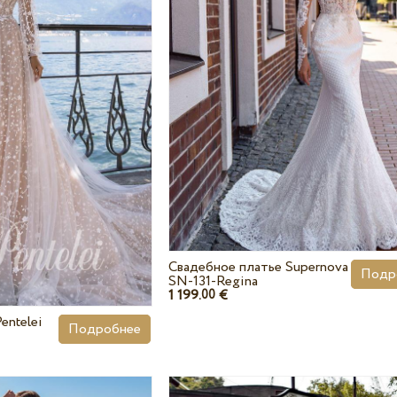
Свадебное платье Supernova
Подр
SN-131-Regina
1 199.
€
00
entelei
Подробнее