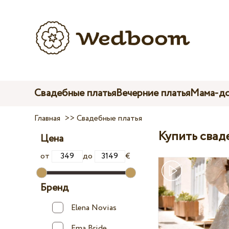
Свадебные платья
Вечерние платья
Мама-до
Главная
>>
Свадебные платья
Купить свад
Цена
от
до
€
Бренд
Elena Novias
Ema Bride