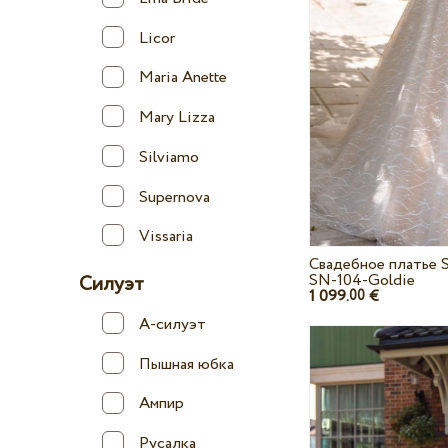
Licor
Maria Anette
Mary Lizza
Silviamo
Supernova
Vissaria
Свадебное платье 
SN-104-Goldie
Силуэт
1 099.
€
00
А-силуэт
Пышная юбка
Ампир
Русалка