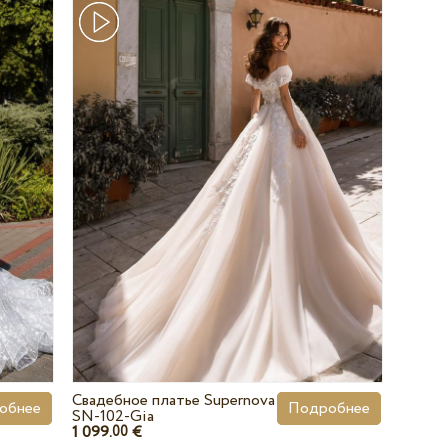
Свадебное платье Supernova
обнее
Подробнее
SN-102-Gia
1 099.
€
00