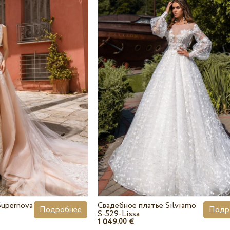
Supernova
Свадебное платье Silviamo
Подробнее
Подр
S-529-Lissa
1 049.
€
00