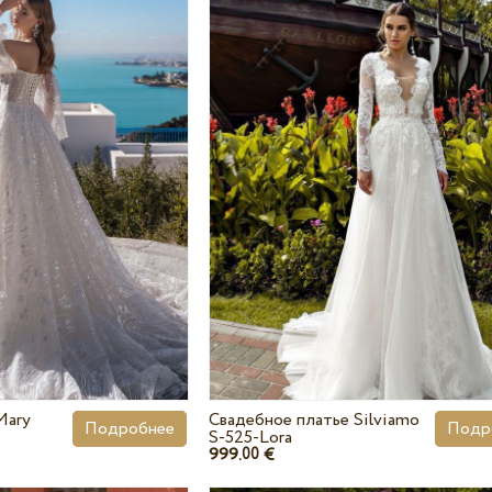
Свадебное платье Silviamo
Mary
Подр
Подробнее
S-525-Lora
999.
€
00