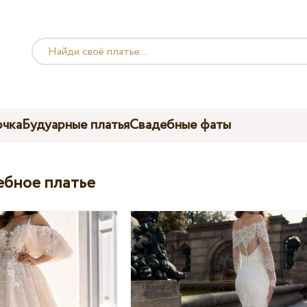
чка
Будуарные платья
Свадебные фаты
ебное платье