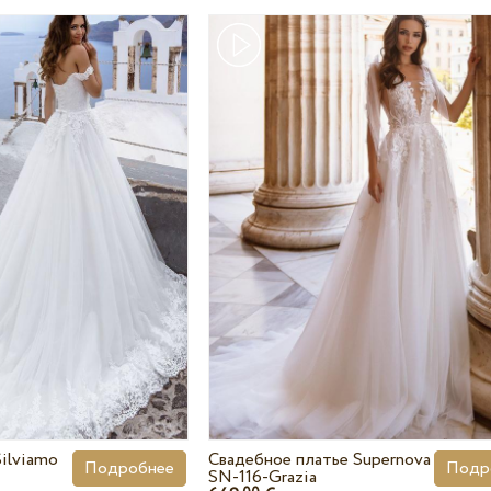
ilviamo
Свадебное платье Supernova
Подробнее
Подр
SN-116-Grazia