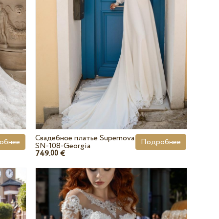
Свадебное платье Supernova
обнее
Подробнее
SN-108-Georgia
749.
€
00