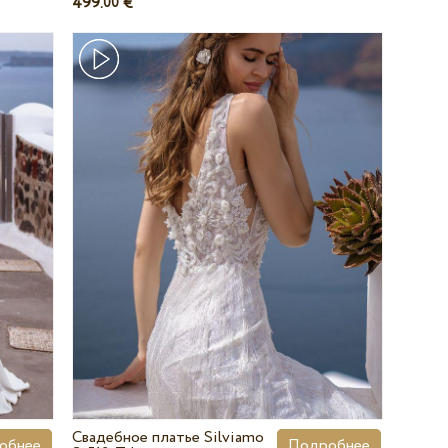
499.
€
00
Свадебное платье Silviamo
обнее
Подробнее