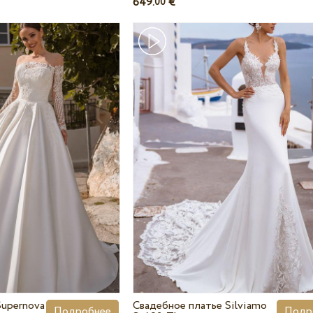
649.
€
00
Supernova
Свадебное платье Silviamo
Подробнее
Подр