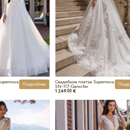
Supernova
Свадебное платье Supernova
Подробнее
Подр
SN-117-Gennifer
1 249.
€
00