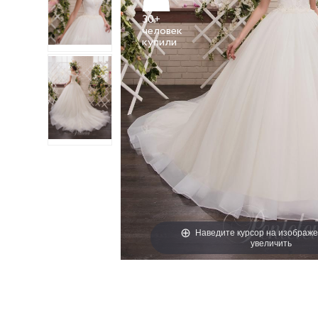
30+
человек
Наведите курсор на изображе
увеличить