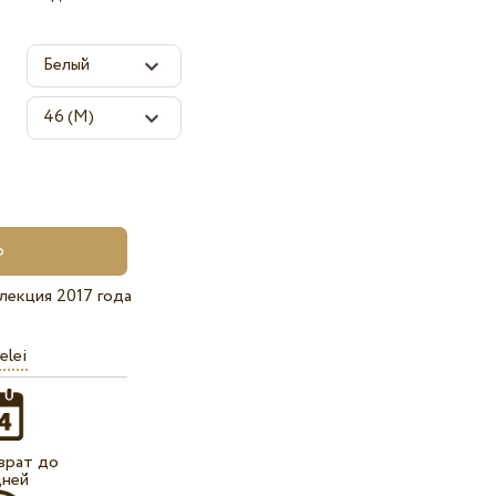
лекция 2017 года
elei
врат до
дней