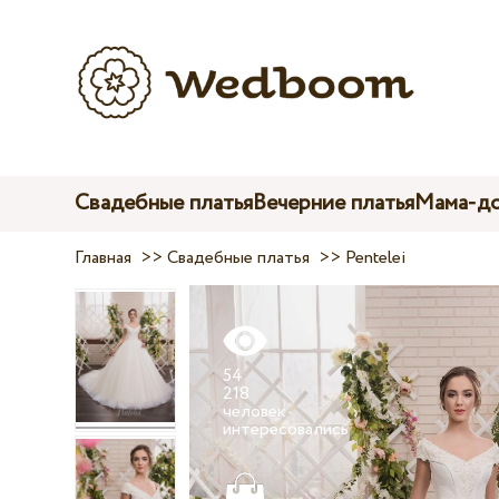
Свадебные платья
Вечерние платья
Мама-до
Главная
>>
Свадебные платья
>>
Pentelei
54
218
человек