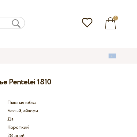
0
е Pentelei 1810
Пышная юбка
Белый, айвори
Да
Короткий
28 дней