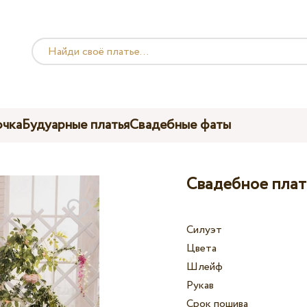
чка
Будуарные платья
Свадебные фаты
Свадебное плать
Силуэт
Цвета
Шлейф
Рукав
Срок пошива