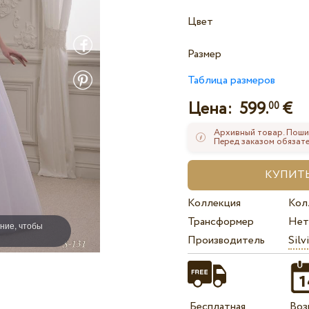
Цвет
Размер
Таблица размеров
Цена:
599.
€
00
Архивный товар. Поши
Перед заказом обязате
Коллекция
Кол
Трансформер
Нет
ние, чтобы
Производитель
Silv
Бесплатная
Воз