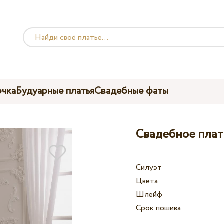
чка
Будуарные платья
Свадебные фаты
Свадебное плать
Силуэт
Цвета
Шлейф
Срок пошива