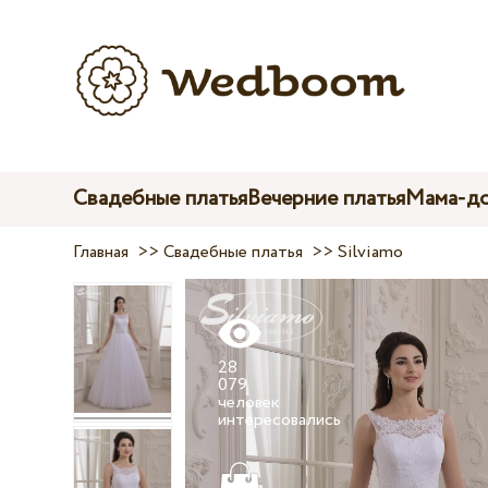
Свадебные платья
Вечерние платья
Мама-до
Главная
>>
Свадебные платья
>>
Silviamo
28
079
человек