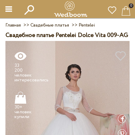
0
Главная
>>
Свадебные платья
>>
Pentelei
Свадебное платье Pentelei Dolce Vita 009-AG
33
200
человек
30+
человек