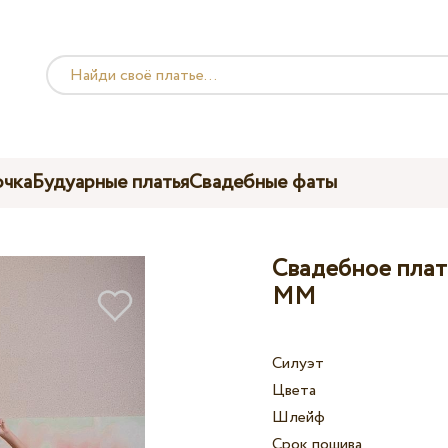
чка
Будуарные платья
Свадебные фаты
Свадебное плать
MM
Силуэт
Цвета
Шлейф
Срок пошива