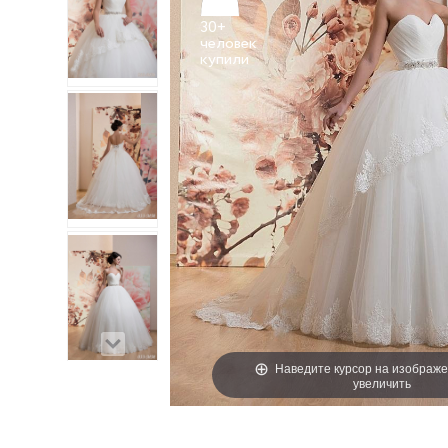
30+
человек
Наведите курсор на изображе
увеличить