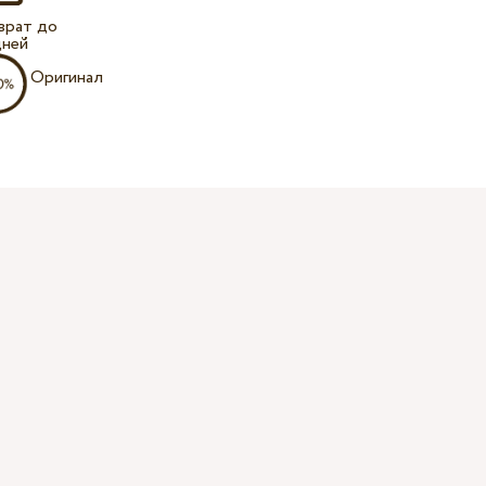
врат до
дней
Оригинал