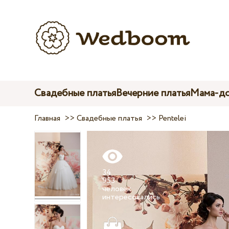
Свадебные платья
Вечерние платья
Мама-до
Главная
>>
Свадебные платья
>>
Pentelei
34
953
человек