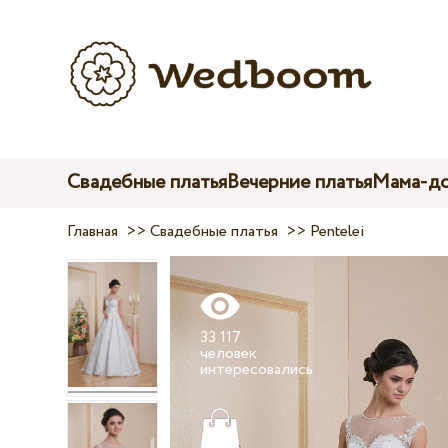
Свадебные платья
Вечерние платья
Мама-до
Главная
>>
Свадебные платья
>>
Pentelei
33 117
человек