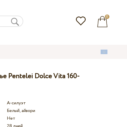
0
е Pentelei Dolce Vita 160-
А-силуэт
Белый, айвори
Нет
28 дней