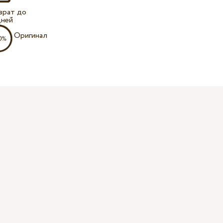
врат до
дней
Оригинал