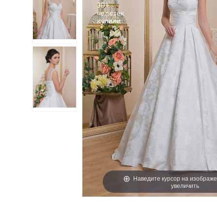
30+
человек
Наведите курсор на изображе
увеличить