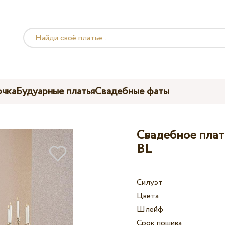
чка
Будуарные платья
Свадебные фаты
Свадебное плать
BL
Силуэт
Цвета
Шлейф
Срок пошива