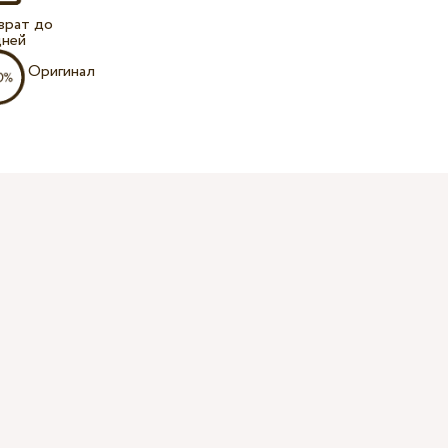
врат до
дней
Оригинал