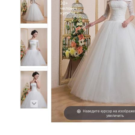
30+
человек
Наведите курсор на изображе
увеличить