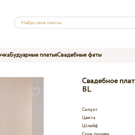
чка
Будуарные платья
Свадебные фаты
Свадебное плать
BL
Силуэт
Цвета
Шлейф
Срок пошива