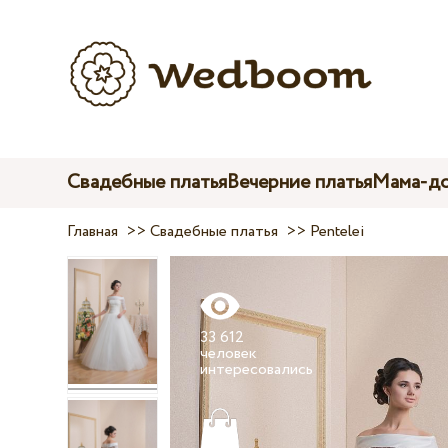
Свадебные платья
Вечерние платья
Мама-до
Главная
>>
Свадебные платья
>>
Pentelei
33 612
человек