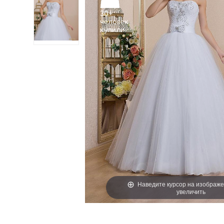
30+
человек
Наведите курсор на изображе
увеличить