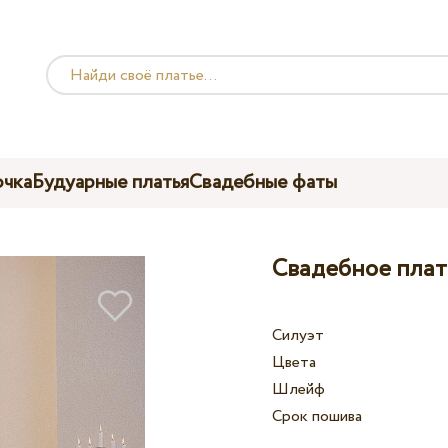
чка
Будуарные платья
Свадебные фаты
Свадебное плать
Силуэт
Цвета
Шлейф
Срок пошива