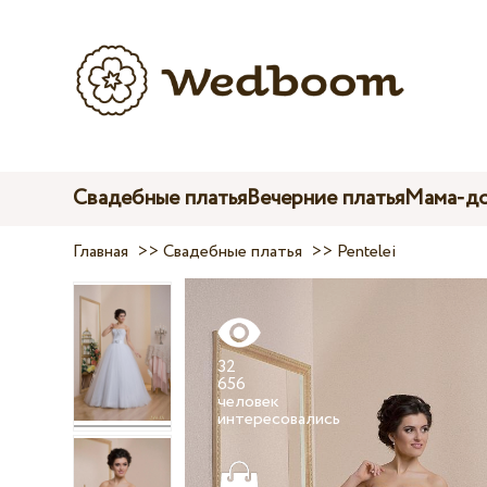
Свадебные платья
Вечерние платья
Мама-до
Главная
>>
Свадебные платья
>>
Pentelei
32
656
человек