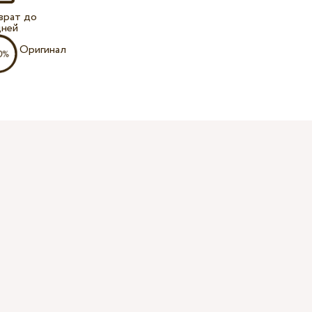
врат до
дней
Оригинал