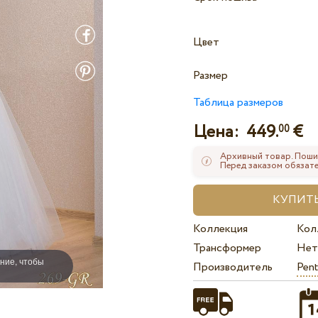
Цвет
Размер
Таблица размеров
Цена:
449.
€
00
Архивный товар. Поши
Перед заказом обязате
Коллекция
Кол
Трансформер
Нет
ние, чтобы
Производитель
Pent