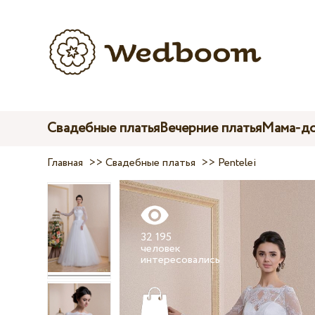
Свадебные платья
Вечерние платья
Мама-до
Главная
>>
Свадебные платья
>>
Pentelei
32 195
человек