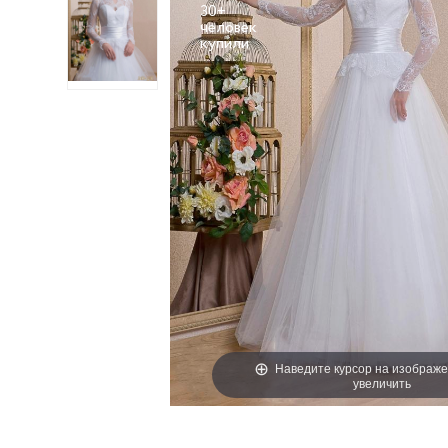
30+
человек
Наведите курсор на изображе
увеличить