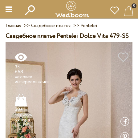
0
Главная
>>
Свадебные платья
>>
Pentelei
Свадебное платье Pentelei Dolce Vita 479-SS
35
668
человек
30+
человек