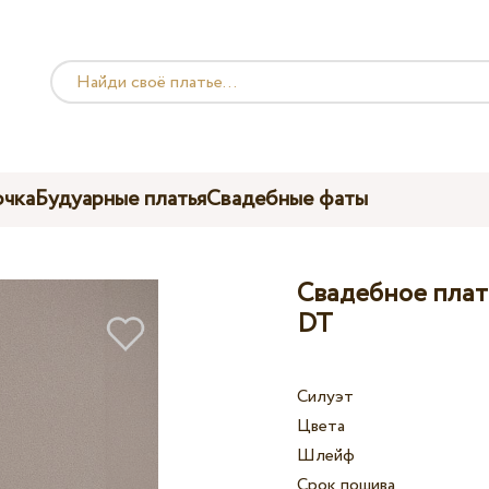
чка
Будуарные платья
Свадебные фаты
Свадебное плать
DT
Силуэт
Цвета
Шлейф
Срок пошива