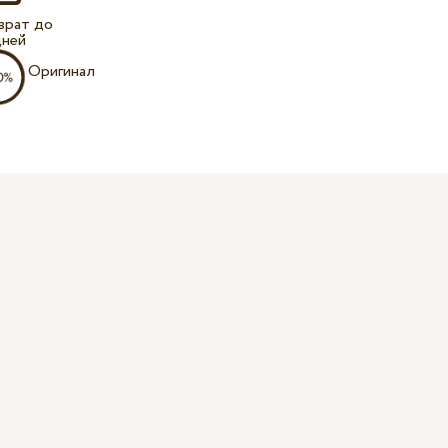
врат до
дней
Оригинал