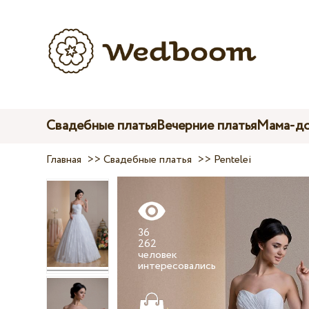
Свадебные платья
Вечерние платья
Мама-до
Главная
>>
Свадебные платья
>>
Pentelei
36
262
человек