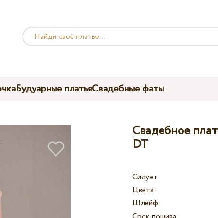
чка
Будуарные платья
Свадебные фаты
Свадебное плать
DT
Силуэт
Цвета
Шлейф
Срок пошива