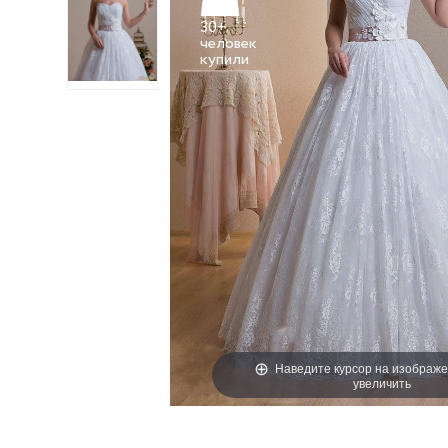
30+
человек
Наведите курсор на изображе
увеличить