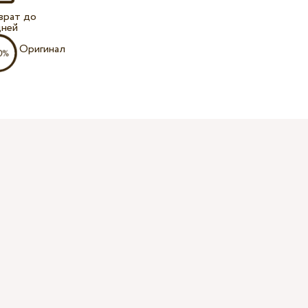
врат до
дней
Оригинал