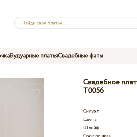
чка
Будуарные платья
Свадебные фаты
Свадебное платье
T0056
Силуэт
Цвета
Шлейф
Срок пошива