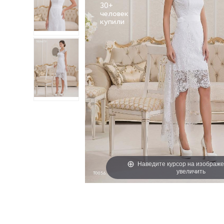
30+
человек
Наведите курсор на изображе
увеличить