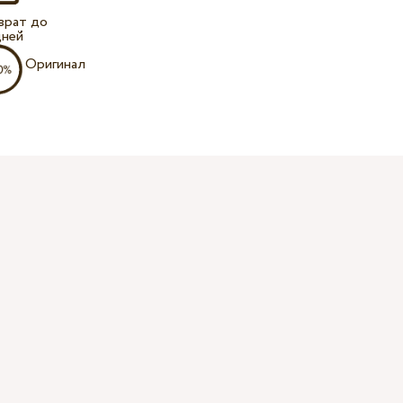
врат до
дней
Оригинал