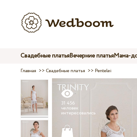
Свадебные платья
Вечерние платья
Мама-до
Главная
>>
Свадебные платья
>>
Pentelei
31 456
человек