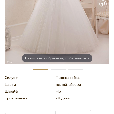
Нажмите на изображение, чтобы увеличить
Силуэт
Пышная юбка
Цвета
Белый, айвори
Шлейф
Нет
Срок пошива
28 дней