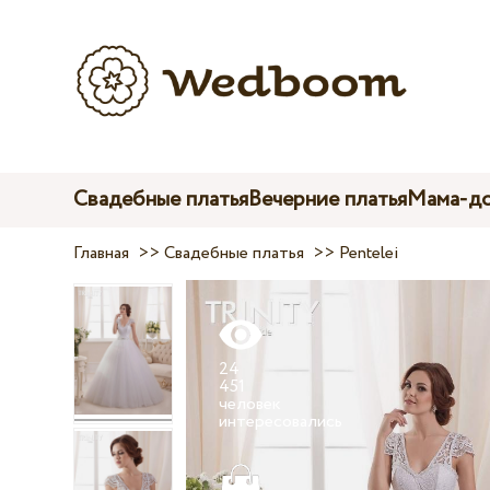
Свадебные платья
Вечерние платья
Мама-до
Главная
>>
Свадебные платья
>>
Pentelei
24
451
человек