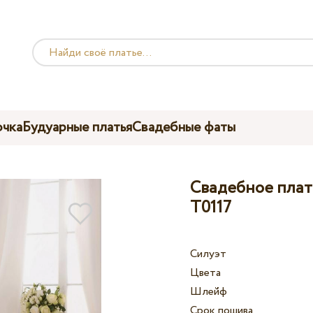
чка
Будуарные платья
Свадебные фаты
Свадебное платье
T0117
Силуэт
Цвета
Шлейф
Срок пошива