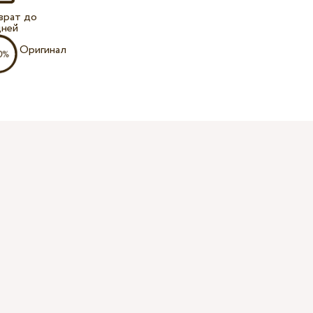
врат до
дней
Оригинал