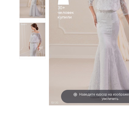
30+
человек
Наведите курсор на изображе
увеличить