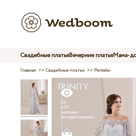
Свадебные платья
Вечерние платья
Мама-до
Главная
>>
Свадебные платья
>>
Pentelei
26
639
человек