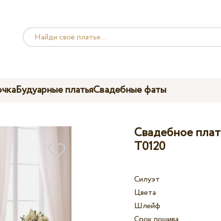
чка
Будуарные платья
Свадебные фаты
Свадебное платье
T0120
Силуэт
Цвета
Шлейф
Срок пошива