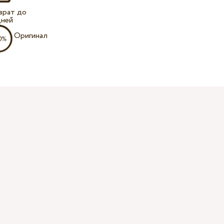
врат до
дней
Оригинал