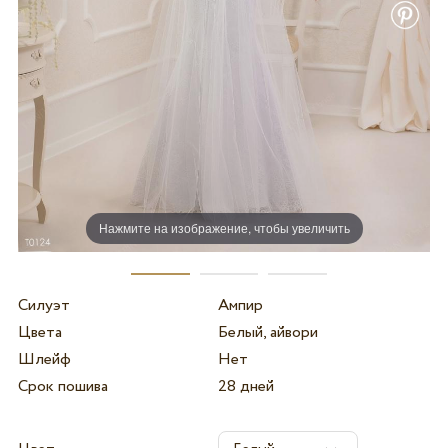
Нажмите на изображение, чтобы увеличить
Силуэт
Ампир
Цвета
Белый, айвори
Шлейф
Нет
Срок пошива
28 дней