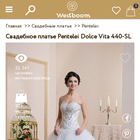
0
Главная
>>
Свадебные платья
>>
Pentelei
Свадебное платье Pentelei Dolce Vita 440-SL
32 341
человек
30+
человек