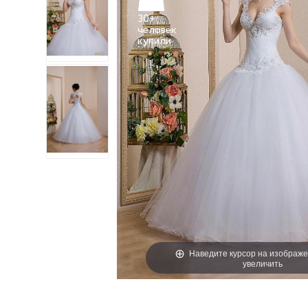
30+
человек
Наведите курсор на изображе
увеличить