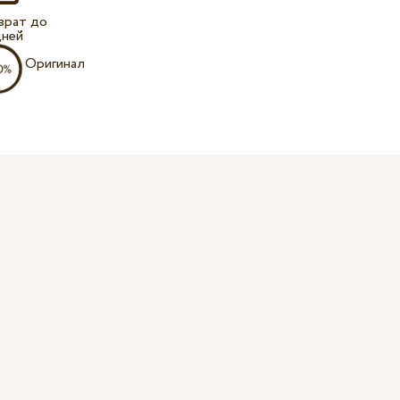
врат до
дней
Оригинал