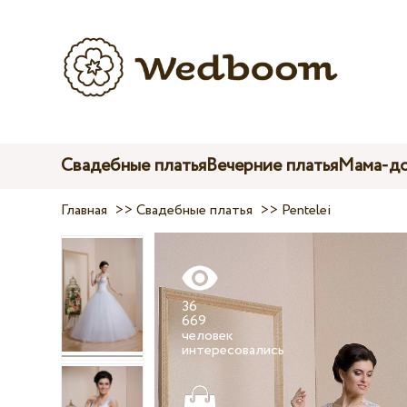
Свадебные платья
Вечерние платья
Мама-до
Главная
>>
Свадебные платья
>>
Pentelei
36
669
человек