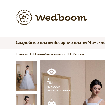
Свадебные платья
Вечерние платья
Мама-до
Главная
>>
Свадебные платья
>>
Pentelei
35
782
человек