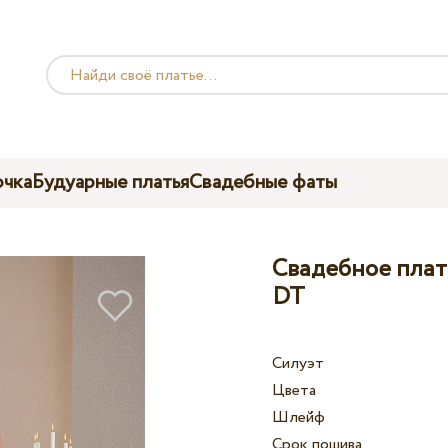
чка
Будуарные платья
Свадебные фаты
Свадебное плать
DT
Силуэт
Цвета
Шлейф
Срок пошива