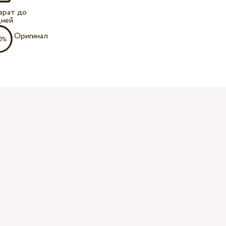
врат до
дней
Оригинал