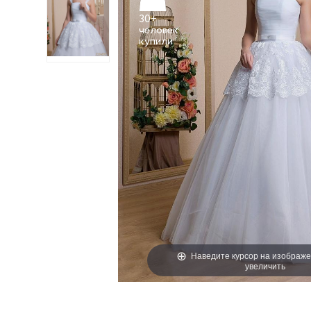
30+
человек
Наведите курсор на изображе
увеличить