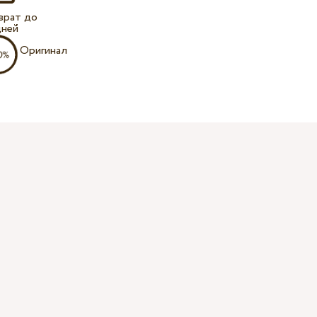
врат до
дней
Оригинал