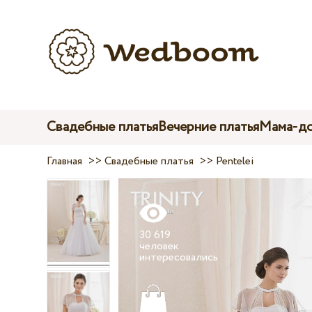
Свадебные платья
Вечерние платья
Мама-до
Главная
>>
Свадебные платья
>>
Pentelei
30 619
человек