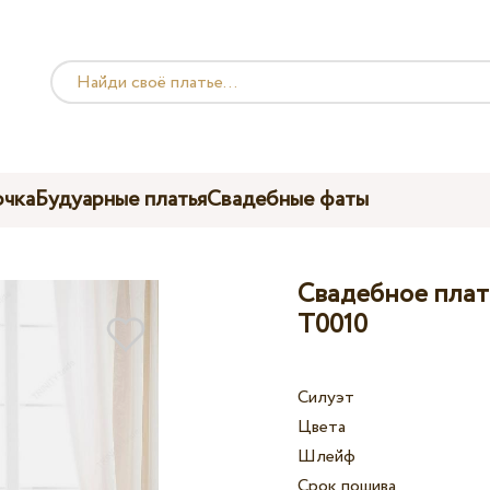
чка
Будуарные платья
Свадебные фаты
Свадебное платье
T0010
Силуэт
Цвета
Шлейф
Срок пошива