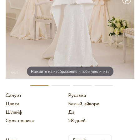
Нажмите на изображение, чтобы увеличить
Силуэт
Русалка
Цвета
Белый, айвори
Шлейф
Да
Срок пошива
28 дней